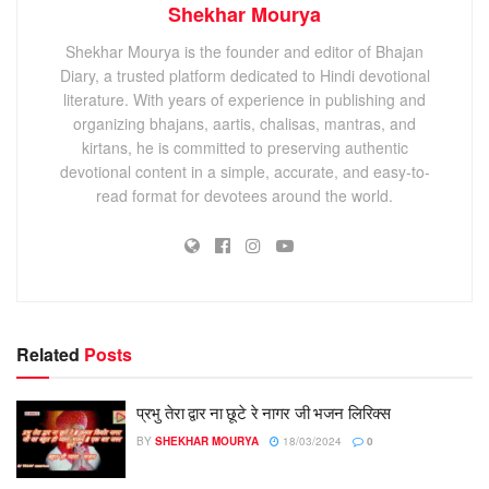
Shekhar Mourya
Shekhar Mourya is the founder and editor of Bhajan
Diary, a trusted platform dedicated to Hindi devotional
literature. With years of experience in publishing and
organizing bhajans, aartis, chalisas, mantras, and
kirtans, he is committed to preserving authentic
devotional content in a simple, accurate, and easy-to-
read format for devotees around the world.
Related
Posts
प्रभु तेरा द्वार ना छूटे रे नागर जी भजन लिरिक्स
BY
SHEKHAR MOURYA
18/03/2024
0