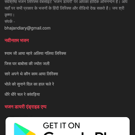
सर्वश्रेष्ठ भजन लिरिक्स वेबसाइट 'भजन डायरी' पर आपका हार्दिक अभिनन्दन है। आप
यहाँ पर सभी प्रकार के भजनों के हिंदी लिरिक्स और वीडियो देख सकते है। जय श्री
कृष्णा।
संपर्क -
bhajandiary@gmail.com
नवीनतम भजन
श्याम जी आया म्हारे अलिया गलिया लिरिक्स
जिस घर बाबोसा की ज्योत जली
सारे अपने थे कौन काम आया लिरिक्स
भोले को सुनाने दिल का हाल चले रे
धीरे धीरे चल रे कांवड़िया
भजन डायरी एंड्राइड एप्प