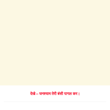
देखे – घनश्याम तेरी बंसी पागल कर।