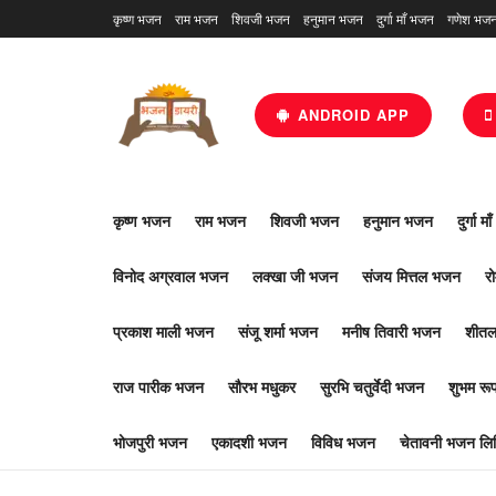
कृष्ण भजन
राम भजन
शिवजी भजन
हनुमान भजन
दुर्गा माँ भजन
गणेश भज
ANDROID APP
कृष्ण भजन
राम भजन
शिवजी भजन
हनुमान भजन
दुर्गा म
विनोद अग्रवाल भजन
लक्खा जी भजन
संजय मित्तल भजन
र
प्रकाश माली भजन
संजू शर्मा भजन
मनीष तिवारी भजन
शीतल
राज पारीक भजन
सौरभ मधुकर
सुरभि चतुर्वेदी भजन
शुभम र
भोजपुरी भजन
एकादशी भजन
विविध भजन
चेतावनी भजन लिर