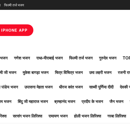
न
फिल्मी तर्ज भजन
IPHONE APP
ाँ भजन
गणेश भजन
राधा-मीराबाई भजन
फिल्मी तर्ज भजन
गुरुदेव भजन
TOP
ोमी जी भजन
मुकेश बागड़ा भजन
चित्र विचित्र भजन
उमा लहरी भजन
रजनी र
 पांडेय भजन
उपासना मेहता भजन
धीरज कांत भजन
साध्वी पूर्णिमा दीदी
देवकी 
ूपम भजन
बिंदु जी महाराज भजन
ब्रम्हानंद भजन
प्रदीप के भजन
जैन भजन
िक्स
सत्संग भजन लिरिक्स
रामायण भजन
होली भजन लिरिक्स
गरबा लिरिक्स