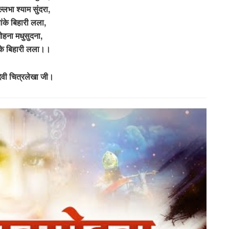
्लभा श्याम सुंदरा,
बांके बिहारी लला,
ोहना मधुसुदना,
ांके बिहारी लला।।
देवी चित्रलेखा जी।