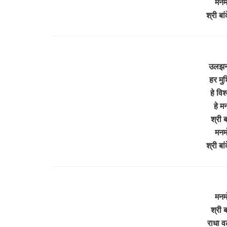
मनम
श्री ब
उलझन 
हर मु
हे विश
हे मन
श्री 
मनम
श्री ब
मनम
श्री 
राधा वल