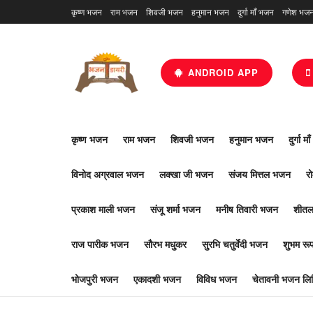
कृष्ण भजन
राम भजन
शिवजी भजन
हनुमान भजन
दुर्गा माँ भजन
गणेश भज
ANDROID APP
कृष्ण भजन
राम भजन
शिवजी भजन
हनुमान भजन
दुर्गा म
विनोद अग्रवाल भजन
लक्खा जी भजन
संजय मित्तल भजन
र
प्रकाश माली भजन
संजू शर्मा भजन
मनीष तिवारी भजन
शीतल
राज पारीक भजन
सौरभ मधुकर
सुरभि चतुर्वेदी भजन
शुभम र
भोजपुरी भजन
एकादशी भजन
विविध भजन
चेतावनी भजन लिर