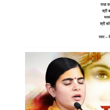
राधा वल
श्री 
मनम
श्री ब
स्वर – 