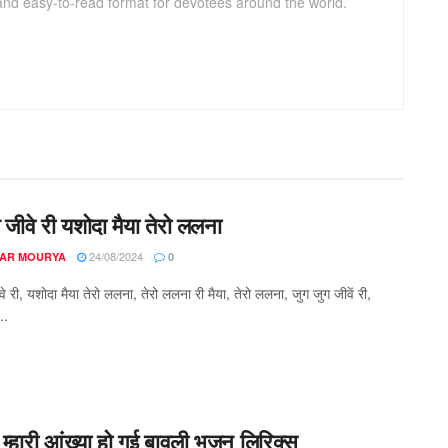
 and easy-to-read format for devotees around the world.
 जीवे री यशोदा मैया तेरो ललना
24/08/2024
AR MOURYA
0
े री, यशोदा मैया तेरो ललना, तेरो ललना री मैया, तेरो ललना, जुग जुग जीवें री,
..
 म्हारी आंख्या हो गई बावली भजन लिरिक्स