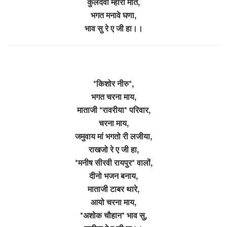
कुलदेवी म्हारी मात,
भगत मनावे घणा,
भाव सु रे ए जी हा।।
*किशोर नीरु*,
भगत चरना माय,
माताजी *रावरीया* परिवार,
चरना माय,
जमुवाय मां भगतो री लजीया,
राखजो रे ए जी हा,
*मनीष सीरवी रायपुर* वालों,
दीनो भजन बनाय,
माताजी टाबर थारे,
आयो चरना माय,
*अशोक चौहान* भाव सु,