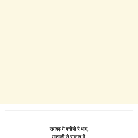
रामगढ़ मे बनीयो रे धाम,
माताजी रो रामगढ़ में,