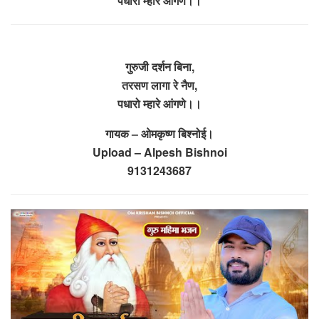
पधारो म्हारे आंगणे।।
गुरुजी दर्शन बिना,
तरसण लागा रे नैण,
पधारो म्हारे आंगणे।।
गायक – ओमकृष्ण बिश्नोई।
Upload – Alpesh Bishnoi
9131243687