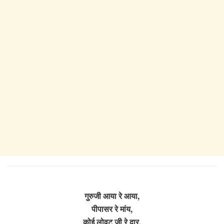
गुरुजी आया रे आया,
पीपासर रे मांय,
कोई लोवट जी रे द्वार,