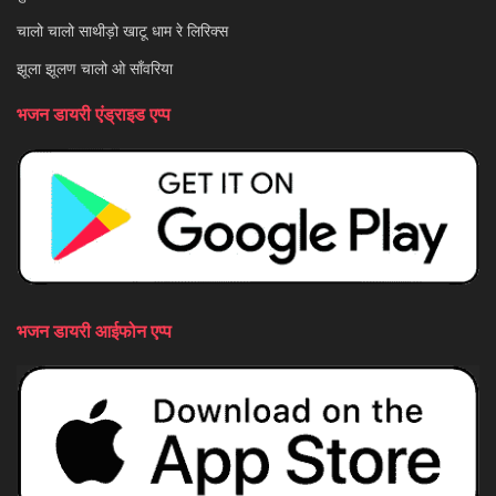
चालो चालो साथीड़ो खाटू धाम रे लिरिक्स
झूला झूलण चालो ओ साँवरिया
भजन डायरी एंड्राइड एप्प
भजन डायरी आईफोन एप्प