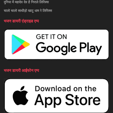
दुनिया में महादेव देव है निराले लिरिक्स
चालो चालो साथीड़ो खाटू धाम रे लिरिक्स
भजन डायरी एंड्राइड एप्प
भजन डायरी आईफोन एप्प