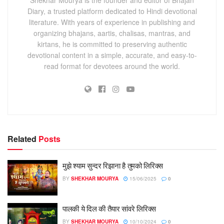
Diary, a trusted platform dedicated to Hindi devotional
literature. With years of experience in publishing and
organizing bhajans, aartis, chalisas, mantras, and
kirtans, he is committed to preserving authentic
devotional content in a simple, accurate, and easy-to-
read format for devotees around the world.
Related
Posts
मुझे श्याम सुन्दर रिझाना है तुमको लिरिक्स
BY
SHEKHAR MOURYA
15/06/2025
0
पालकी ये दिल की तैयार सांवरे लिरिक्स
BY
SHEKHAR MOURYA
10/10/2024
0