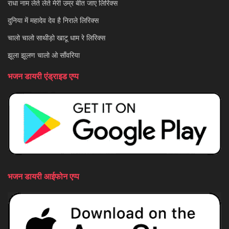
राधा नाम लेते लेते मेरी उम्र बीत जाए लिरिक्स
दुनिया में महादेव देव है निराले लिरिक्स
चालो चालो साथीड़ो खाटू धाम रे लिरिक्स
झूला झूलण चालो ओ साँवरिया
भजन डायरी एंड्राइड एप्प
भजन डायरी आईफोन एप्प