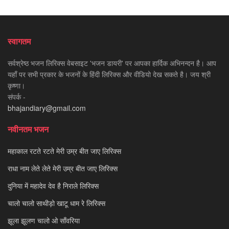
स्वागतम
सर्वश्रेष्ठ भजन लिरिक्स वेबसाइट 'भजन डायरी' पर आपका हार्दिक अभिनन्दन है। आप
यहाँ पर सभी प्रकार के भजनों के हिंदी लिरिक्स और वीडियो देख सकते है। जय श्री
कृष्णा।
संपर्क -
bhajandiary@gmail.com
नवीनतम भजन
महाकाल रटते रटते मेरी उम्र बीत जाए लिरिक्स
राधा नाम लेते लेते मेरी उम्र बीत जाए लिरिक्स
दुनिया में महादेव देव है निराले लिरिक्स
चालो चालो साथीड़ो खाटू धाम रे लिरिक्स
झूला झूलण चालो ओ साँवरिया