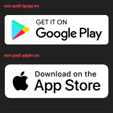
भजन डायरी एंड्राइड एप्प
भजन डायरी आईफोन एप्प