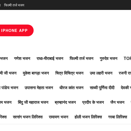
न
फिल्मी तर्ज भजन
IPHONE APP
ाँ भजन
गणेश भजन
राधा-मीराबाई भजन
फिल्मी तर्ज भजन
गुरुदेव भजन
TOP
ोमी जी भजन
मुकेश बागड़ा भजन
चित्र विचित्र भजन
उमा लहरी भजन
रजनी र
 पांडेय भजन
उपासना मेहता भजन
धीरज कांत भजन
साध्वी पूर्णिमा दीदी
देवकी 
ूपम भजन
बिंदु जी महाराज भजन
ब्रम्हानंद भजन
प्रदीप के भजन
जैन भजन
िक्स
सत्संग भजन लिरिक्स
रामायण भजन
होली भजन लिरिक्स
गरबा लिरिक्स