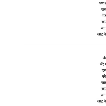
धन धा
दात
भंड
खाट
जग 
खाटू 
नंद
मेरे 
दरब
को
जाद
खाट
जग 
खाटू 