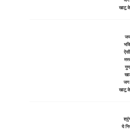
खाटू 
जयक
भक्
ऐसी
मस्
गुण
खाट
जग 
खाटू 
श्रृ
ये न