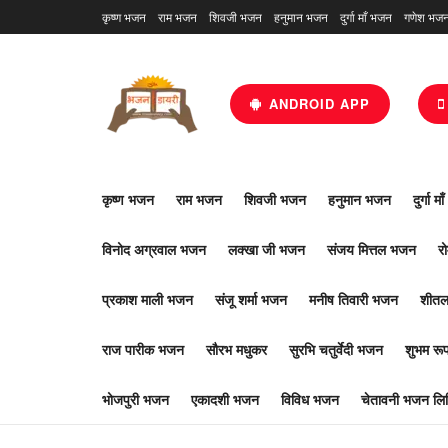
कृष्ण भजन
राम भजन
शिवजी भजन
हनुमान भजन
दुर्गा माँ भजन
गणेश भज
ANDROID APP
कृष्ण भजन
राम भजन
शिवजी भजन
हनुमान भजन
दुर्गा म
विनोद अग्रवाल भजन
लक्खा जी भजन
संजय मित्तल भजन
र
प्रकाश माली भजन
संजू शर्मा भजन
मनीष तिवारी भजन
शीतल
राज पारीक भजन
सौरभ मधुकर
सुरभि चतुर्वेदी भजन
शुभम र
भोजपुरी भजन
एकादशी भजन
विविध भजन
चेतावनी भजन लिर