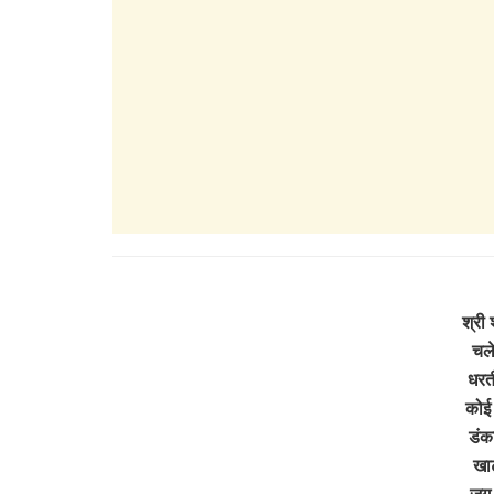
श्री 
चले
धरती
कोई 
डंका
खाट
जग 