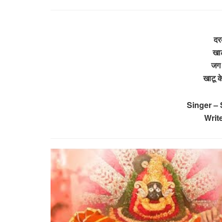
दरब
खाट
जग 
खाटू 
Singer 
Writ