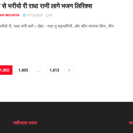
 से भरीयो री राधा रानी लागे भजन लिरिक्स
10/12/2023
AR MOURYA
3
 भरीयो री, राधा रानी लागे। दोहा - राधा तू बड़भागिनी, और कौन तपस्या किन, तीन
1,602
1,603
…
1,613
नवीनतम भजन
भज