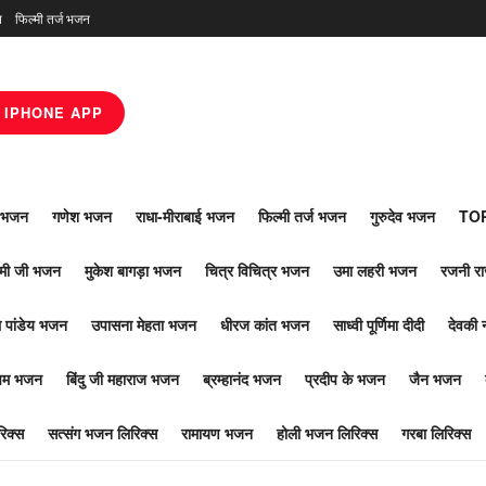
न
फिल्मी तर्ज भजन
IPHONE APP
ाँ भजन
गणेश भजन
राधा-मीराबाई भजन
फिल्मी तर्ज भजन
गुरुदेव भजन
TOP
ोमी जी भजन
मुकेश बागड़ा भजन
चित्र विचित्र भजन
उमा लहरी भजन
रजनी र
 पांडेय भजन
उपासना मेहता भजन
धीरज कांत भजन
साध्वी पूर्णिमा दीदी
देवकी 
ूपम भजन
बिंदु जी महाराज भजन
ब्रम्हानंद भजन
प्रदीप के भजन
जैन भजन
िक्स
सत्संग भजन लिरिक्स
रामायण भजन
होली भजन लिरिक्स
गरबा लिरिक्स