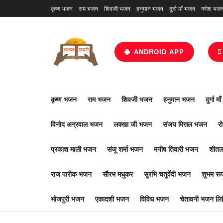
कृष्ण भजन
राम भजन
शिवजी भजन
हनुमान भजन
दुर्गा माँ भजन
गणेश भज
ANDROID APP
कृष्ण भजन
राम भजन
शिवजी भजन
हनुमान भजन
दुर्गा म
विनोद अग्रवाल भजन
लक्खा जी भजन
संजय मित्तल भजन
र
प्रकाश माली भजन
संजू शर्मा भजन
मनीष तिवारी भजन
शीतल
राज पारीक भजन
सौरभ मधुकर
सुरभि चतुर्वेदी भजन
शुभम र
भोजपुरी भजन
एकादशी भजन
विविध भजन
चेतावनी भजन लिर