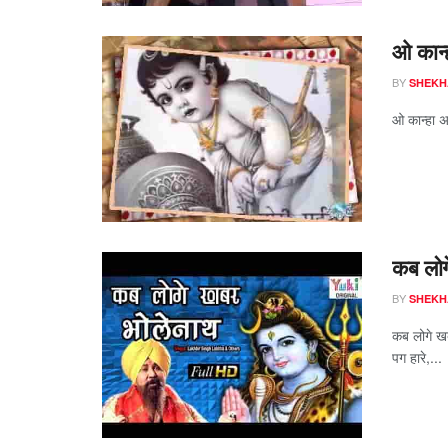
ओ कान्
BY
SHEKH
ओ कान्हा अब
कब लोग
BY
SHEKH
कब लोगे खब
पग हारे,...