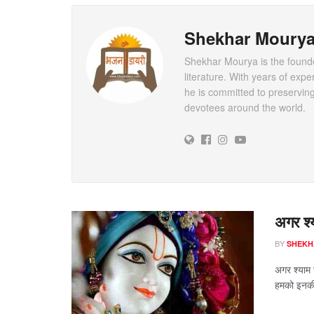
Shekhar Moury
Shekhar Mourya is the founder
literature. With years of expe
he is committed to preserving
devotees around the world.
अगर श्
BY
SHEKH
अगर श्याम 
हमको इनकी