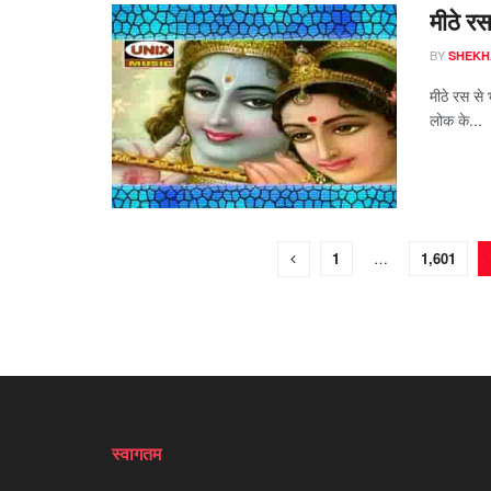
मीठे रस
BY
SHEKH
मीठे रस से
लोक के...
1
…
1,601
स्वागतम