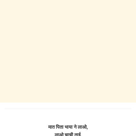
मात पिता भाया ने लाओ,
लाओ चाची ताई,