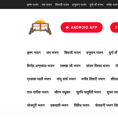
कृष्ण भजन
राम भजन
शिवजी भजन
हनुमान भजन
दुर्गा माँ भजन
गणेश भज
ANDROID APP
कृष्ण भजन
राम भजन
शिवजी भजन
हनुमान भजन
दुर्गा म
विनोद अग्रवाल भजन
लक्खा जी भजन
संजय मित्तल भजन
र
प्रकाश माली भजन
संजू शर्मा भजन
मनीष तिवारी भजन
शीतल
राज पारीक भजन
सौरभ मधुकर
सुरभि चतुर्वेदी भजन
शुभम र
भोजपुरी भजन
एकादशी भजन
विविध भजन
चेतावनी भजन लिर