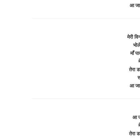
आ जा
मेरी व
भोल
माँ प
म
तेरा 
स
आ जा
आ ज
म
तेरा 