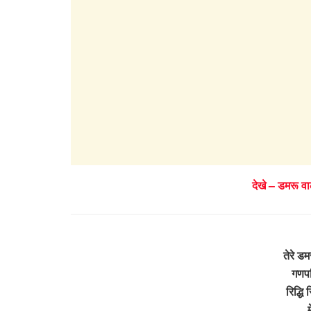
देखे – डमरू व
तेरे ड
गणपत
रिद्धि
म