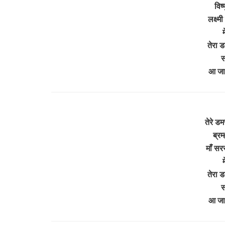
विष
लक्ष्म
म
तेरा 
स
आ जा
तेरे ड
ब्रम
माँ सर
म
तेरा 
स
आ जा