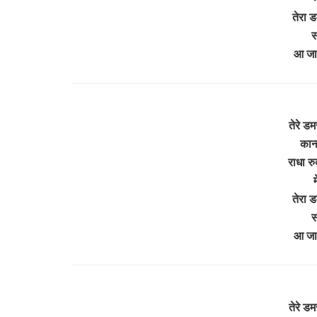
तेरा 
स
आ जा
तेरे ड
कान
राधा र
म
तेरा 
स
आ जा
तेरे ड