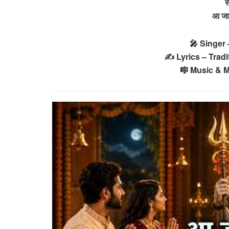
स
आ जा
🎤 Singer
✍️ Lyrics – Trad
🎼 Music & M