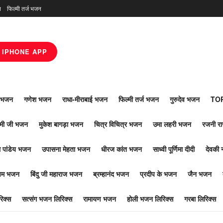
न
फिल्मी तर्ज भजन
IPHONE APP
ाँ भजन
गणेश भजन
राधा-मीराबाई भजन
फिल्मी तर्ज भजन
गुरुदेव भजन
TOP
ोमी जी भजन
मुकेश बागड़ा भजन
चित्र विचित्र भजन
उमा लहरी भजन
रजनी र
 पांडेय भजन
उपासना मेहता भजन
धीरज कांत भजन
साध्वी पूर्णिमा दीदी
देवकी 
ूपम भजन
बिंदु जी महाराज भजन
ब्रम्हानंद भजन
प्रदीप के भजन
जैन भजन
िक्स
सत्संग भजन लिरिक्स
रामायण भजन
होली भजन लिरिक्स
गरबा लिरिक्स