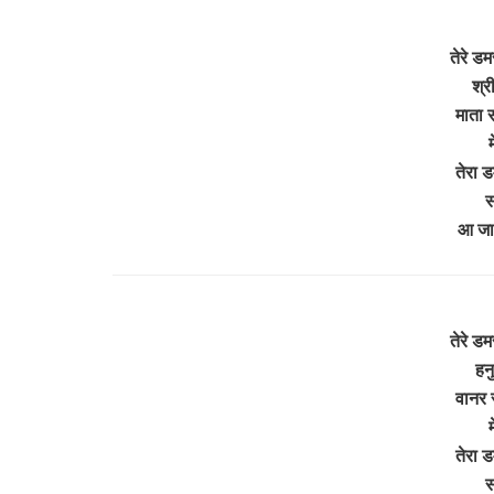
तेरे ड
श्र
माता 
म
तेरा 
स
आ जा
तेरे ड
हन
वानर 
म
तेरा 
स