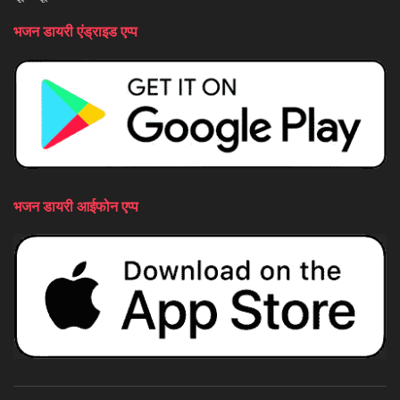
भजन डायरी एंड्राइड एप्प
भजन डायरी आईफोन एप्प