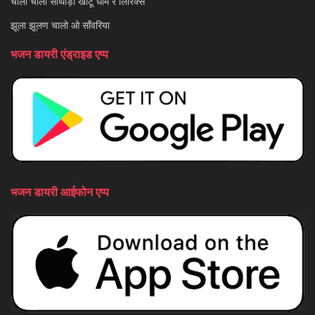
चालो चालो साथीड़ो खाटू धाम रे लिरिक्स
झूला झूलण चालो ओ साँवरिया
भजन डायरी एंड्राइड एप्प
भजन डायरी आईफोन एप्प