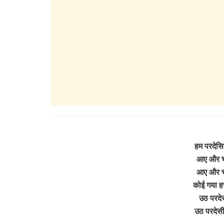
हम परदेसिय
आए और च
आए और च
कोई गया ह
उठ परदेस
उठ परदेसी