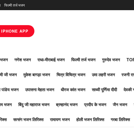
न
फिल्मी तर्ज भजन
IPHONE APP
ाँ भजन
गणेश भजन
राधा-मीराबाई भजन
फिल्मी तर्ज भजन
गुरुदेव भजन
TOP
ोमी जी भजन
मुकेश बागड़ा भजन
चित्र विचित्र भजन
उमा लहरी भजन
रजनी र
 पांडेय भजन
उपासना मेहता भजन
धीरज कांत भजन
साध्वी पूर्णिमा दीदी
देवकी 
ूपम भजन
बिंदु जी महाराज भजन
ब्रम्हानंद भजन
प्रदीप के भजन
जैन भजन
िक्स
सत्संग भजन लिरिक्स
रामायण भजन
होली भजन लिरिक्स
गरबा लिरिक्स