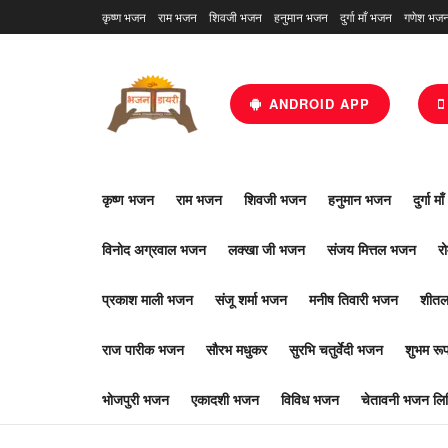
कृष्ण भजन
राम भजन
शिवजी भजन
हनुमान भजन
दुर्गा माँ भजन
गणेश भज
ANDROID APP
कृष्ण भजन
राम भजन
शिवजी भजन
हनुमान भजन
दुर्गा म
विनोद अग्रवाल भजन
लक्खा जी भजन
संजय मित्तल भजन
र
प्रकाश माली भजन
संजू शर्मा भजन
मनीष तिवारी भजन
शीतल
राज पारीक भजन
सौरभ मधुकर
सुरभि चतुर्वेदी भजन
शुभम र
भोजपुरी भजन
एकादशी भजन
विविध भजन
चेतावनी भजन लिर