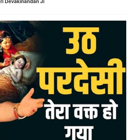
hri Devakinandan Ji