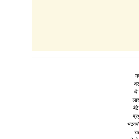
मज
अट
थे
लाख
बेट
प्र
भटक्यो
रा