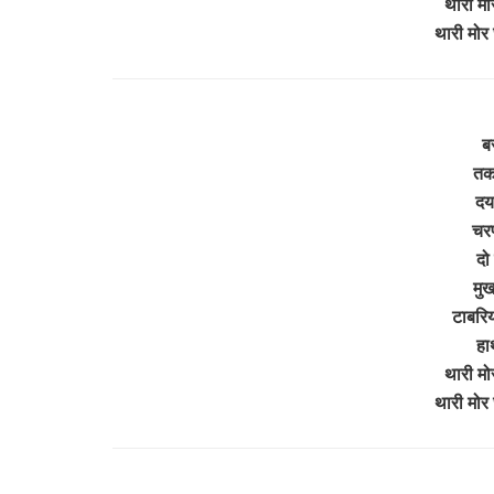
थारी मो
थारी मो
बर
तक
दय
चरण
दो
मुख
टाबरिय
हा
थारी मो
थारी मो