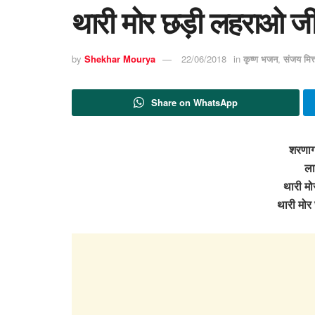
थारी मोर छड़ी लहराओ जी
by
Shekhar Mourya
22/06/2018
in
कृष्ण भजन
,
संजय मि
Share on WhatsApp
शरणाग
ला
थारी म
थारी मो