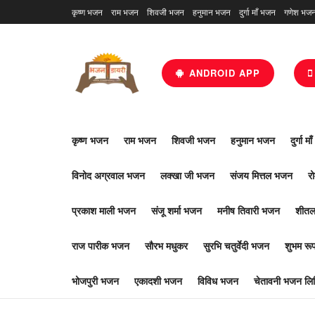
कृष्ण भजन
राम भजन
शिवजी भजन
हनुमान भजन
दुर्गा माँ भजन
गणेश भज
ANDROID APP
कृष्ण भजन
राम भजन
शिवजी भजन
हनुमान भजन
दुर्गा म
विनोद अग्रवाल भजन
लक्खा जी भजन
संजय मित्तल भजन
र
प्रकाश माली भजन
संजू शर्मा भजन
मनीष तिवारी भजन
शीतल
राज पारीक भजन
सौरभ मधुकर
सुरभि चतुर्वेदी भजन
शुभम र
भोजपुरी भजन
एकादशी भजन
विविध भजन
चेतावनी भजन लिर