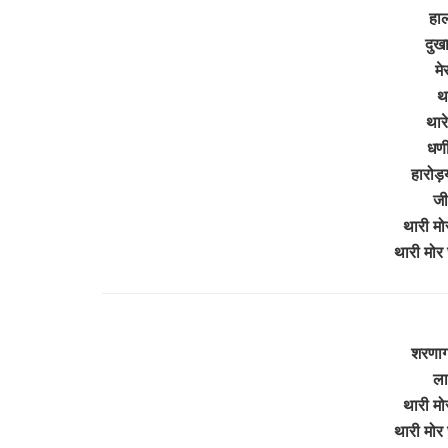
हा
दुखा
मे
थ
थारे
धणी
हारोड़य
जी
थारी मो
थारी मो
शरणाग
ला
थारी म
थारी मो