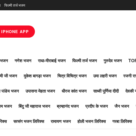
न
फिल्मी तर्ज भजन
IPHONE APP
ाँ भजन
गणेश भजन
राधा-मीराबाई भजन
फिल्मी तर्ज भजन
गुरुदेव भजन
TOP
ोमी जी भजन
मुकेश बागड़ा भजन
चित्र विचित्र भजन
उमा लहरी भजन
रजनी र
 पांडेय भजन
उपासना मेहता भजन
धीरज कांत भजन
साध्वी पूर्णिमा दीदी
देवकी 
ूपम भजन
बिंदु जी महाराज भजन
ब्रम्हानंद भजन
प्रदीप के भजन
जैन भजन
िक्स
सत्संग भजन लिरिक्स
रामायण भजन
होली भजन लिरिक्स
गरबा लिरिक्स