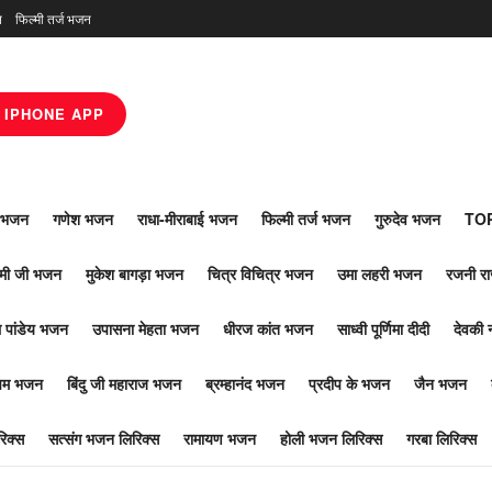
न
फिल्मी तर्ज भजन
IPHONE APP
ाँ भजन
गणेश भजन
राधा-मीराबाई भजन
फिल्मी तर्ज भजन
गुरुदेव भजन
TOP
ोमी जी भजन
मुकेश बागड़ा भजन
चित्र विचित्र भजन
उमा लहरी भजन
रजनी र
 पांडेय भजन
उपासना मेहता भजन
धीरज कांत भजन
साध्वी पूर्णिमा दीदी
देवकी 
ूपम भजन
बिंदु जी महाराज भजन
ब्रम्हानंद भजन
प्रदीप के भजन
जैन भजन
िक्स
सत्संग भजन लिरिक्स
रामायण भजन
होली भजन लिरिक्स
गरबा लिरिक्स