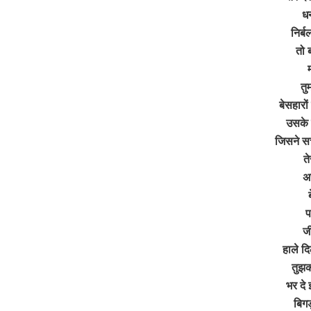
धन
निर्ब
तो 
तु
बेसहारो
उसके 
जिसने सच
त
अर
प
ज
हाले द
तुझक
भर दे
बिगड