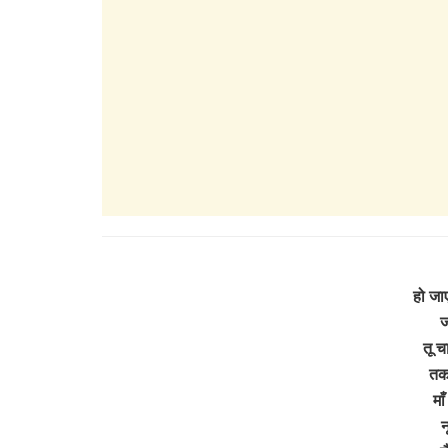
हो जा
ज
तू च
तक
मा
न