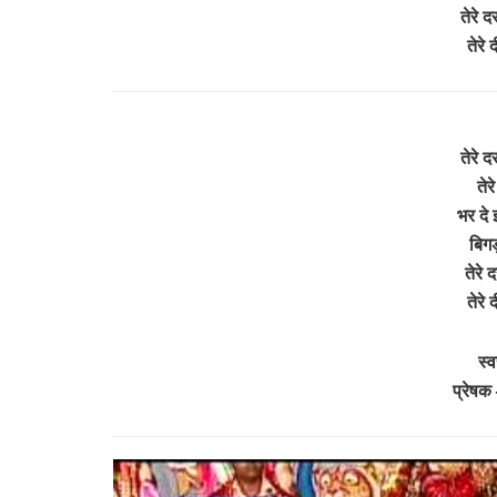
तेरे द
तेरे 
तेरे द
तेर
भर दे
बिगड
तेरे 
तेरे
स्
प्रेषक 