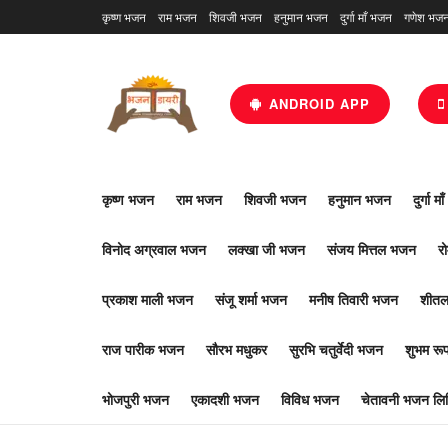
कृष्ण भजन
राम भजन
शिवजी भजन
हनुमान भजन
दुर्गा माँ भजन
गणेश भज
ANDROID APP
कृष्ण भजन
राम भजन
शिवजी भजन
हनुमान भजन
दुर्गा म
विनोद अग्रवाल भजन
लक्खा जी भजन
संजय मित्तल भजन
र
प्रकाश माली भजन
संजू शर्मा भजन
मनीष तिवारी भजन
शीतल
राज पारीक भजन
सौरभ मधुकर
सुरभि चतुर्वेदी भजन
शुभम र
भोजपुरी भजन
एकादशी भजन
विविध भजन
चेतावनी भजन लिर