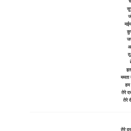
च
सु
ज
मईया
कु
जर
अप
तू
इत
ममता त
हम 
तेरे द
तेरे
तेरे द