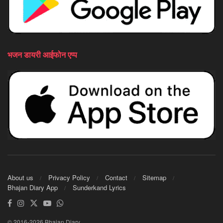
भजन डायरी आईफोन एप्प
About us
Privacy Policy
Contact
Sitemap
Bhajan Diary App
Sunderkand Lyrics
© 2016-2026 Bhajan Diary