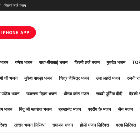
न
फिल्मी तर्ज भजन
IPHONE APP
ाँ भजन
गणेश भजन
राधा-मीराबाई भजन
फिल्मी तर्ज भजन
गुरुदेव भजन
TOP
ोमी जी भजन
मुकेश बागड़ा भजन
चित्र विचित्र भजन
उमा लहरी भजन
रजनी र
 पांडेय भजन
उपासना मेहता भजन
धीरज कांत भजन
साध्वी पूर्णिमा दीदी
देवकी 
ूपम भजन
बिंदु जी महाराज भजन
ब्रम्हानंद भजन
प्रदीप के भजन
जैन भजन
िक्स
सत्संग भजन लिरिक्स
रामायण भजन
होली भजन लिरिक्स
गरबा लिरिक्स