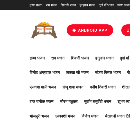
कृष्ण भजन
राम भजन
शिवजी भजन
हनुमान भजन
दुर्गा माँ भजन
गणेश भज
ANDROID APP
कृष्ण भजन
राम भजन
शिवजी भजन
हनुमान भजन
दुर्गा म
विनोद अग्रवाल भजन
लक्खा जी भजन
संजय मित्तल भजन
र
प्रकाश माली भजन
संजू शर्मा भजन
मनीष तिवारी भजन
शीतल
राज पारीक भजन
सौरभ मधुकर
सुरभि चतुर्वेदी भजन
शुभम र
भोजपुरी भजन
एकादशी भजन
विविध भजन
चेतावनी भजन लिर