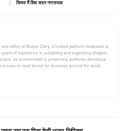
सिमरु मैं शिव सदन गणनायक
and editor of Bhajan Diary, a trusted platform dedicated to
th years of experience in publishing and organizing bhajans,
kirtans, he is committed to preserving authentic devotional
 and easy-to-read format for devotees around the world.
 प्यास राम रस पिया देसी भजन लिरिक्स