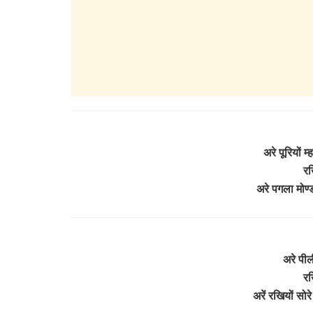
अरे पूरियों म
रख
अरे पगला मोण्ड
अरे पीली
रख
अरें रखियों सोर