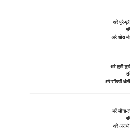
अरे पुरे-पू
रख
अरे ओरा म
अरे छूटी छू
रख
अरे रखियों धोर
अरें लीना-ल
रख
अरे अराधों