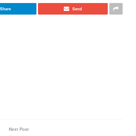
Share
Send
Next Post