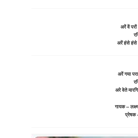
अरें वें पर
रख
अरें हंसे हं
अरें गया परा 
रख
अरे वेते मारग
गायक – लक्ष्
प्रेषक