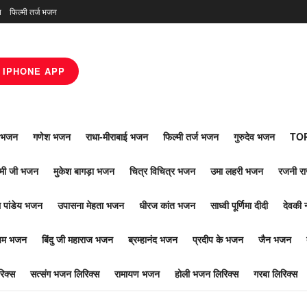
न
फिल्मी तर्ज भजन
IPHONE APP
ाँ भजन
गणेश भजन
राधा-मीराबाई भजन
फिल्मी तर्ज भजन
गुरुदेव भजन
TOP
ोमी जी भजन
मुकेश बागड़ा भजन
चित्र विचित्र भजन
उमा लहरी भजन
रजनी र
 पांडेय भजन
उपासना मेहता भजन
धीरज कांत भजन
साध्वी पूर्णिमा दीदी
देवकी 
ूपम भजन
बिंदु जी महाराज भजन
ब्रम्हानंद भजन
प्रदीप के भजन
जैन भजन
िक्स
सत्संग भजन लिरिक्स
रामायण भजन
होली भजन लिरिक्स
गरबा लिरिक्स