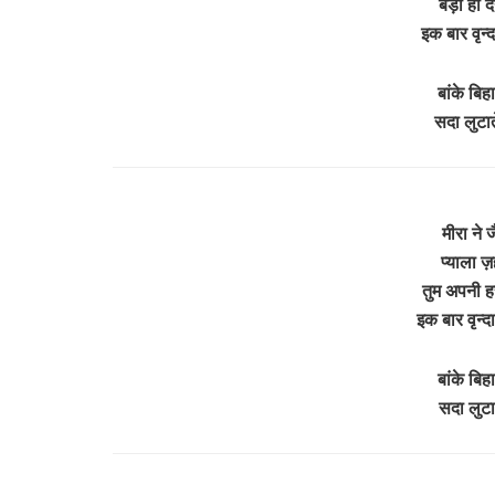
बड़ा ही दय
इक बार वृन
बांके बिह
सदा लुटात
मीरा ने 
प्याला 
तुम अपनी ह
इक बार वृन
बांके बिह
सदा लुटा