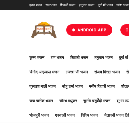
कृष्ण भजन
राम भजन
शिवजी भजन
हनुमान भजन
दुर्गा माँ भजन
गणेश भज
ANDROID APP
कृष्ण भजन
राम भजन
शिवजी भजन
हनुमान भजन
दुर्गा म
विनोद अग्रवाल भजन
लक्खा जी भजन
संजय मित्तल भजन
र
प्रकाश माली भजन
संजू शर्मा भजन
मनीष तिवारी भजन
शीतल
राज पारीक भजन
सौरभ मधुकर
सुरभि चतुर्वेदी भजन
शुभम र
भोजपुरी भजन
एकादशी भजन
विविध भजन
चेतावनी भजन लिर