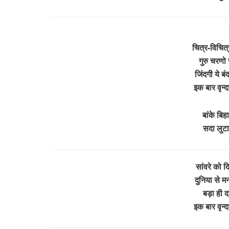
चित्र-विचित
गुरु चरणो 
जिंदगी ये बं
इक बार वृन
बांके बिह
सदा लुटा
सांवरे को द
दुनिया से 
बड़ा ही दय
इक बार वृन