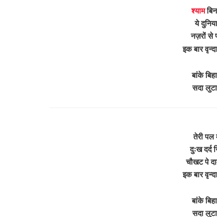
श्याम
बिना
ये दुनि
नज़रों से 
इक बार वृन
बांके बिह
सदा लुटा
तेरी पल 
दुःख दर्द 
चौखट पे दा
इक बार वृन
बांके बिह
सदा लुटा