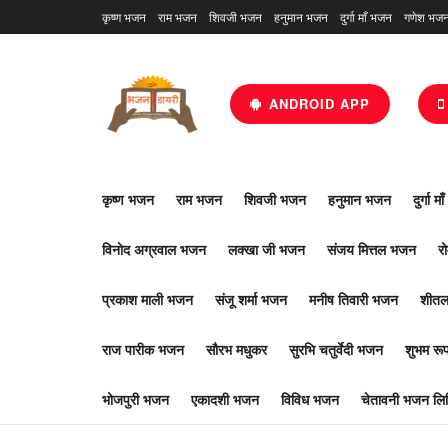
कृष्ण भजन
राम भजन
शिवजी भजन
हनुमान भजन
दुर्गा माँ भजन
गणेश भज
ANDROID APP
कृष्ण भजन
राम भजन
शिवजी भजन
हनुमान भजन
दुर्गा म
विनोद अग्रवाल भजन
लक्खा जी भजन
संजय मित्तल भजन
र
प्रकाश माली भजन
संजू शर्मा भजन
मनीष तिवारी भजन
शीतल
राज पारीक भजन
सौरभ मधुकर
सुरभि चतुर्वेदी भजन
शुभम र
भोजपुरी भजन
एकादशी भजन
विविध भजन
चेतावनी भजन लिर