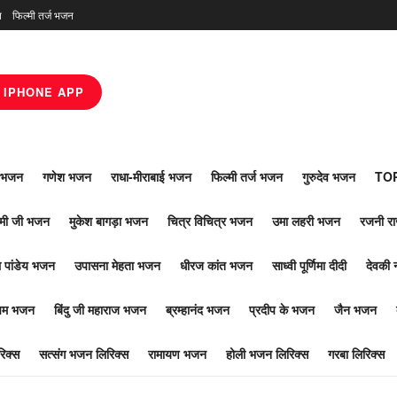
न
फिल्मी तर्ज भजन
IPHONE APP
ाँ भजन
गणेश भजन
राधा-मीराबाई भजन
फिल्मी तर्ज भजन
गुरुदेव भजन
TOP
ोमी जी भजन
मुकेश बागड़ा भजन
चित्र विचित्र भजन
उमा लहरी भजन
रजनी र
 पांडेय भजन
उपासना मेहता भजन
धीरज कांत भजन
साध्वी पूर्णिमा दीदी
देवकी 
ूपम भजन
बिंदु जी महाराज भजन
ब्रम्हानंद भजन
प्रदीप के भजन
जैन भजन
िक्स
सत्संग भजन लिरिक्स
रामायण भजन
होली भजन लिरिक्स
गरबा लिरिक्स