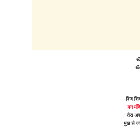
ॐ
ॐ 
शिव शिव
मन मंद
तेरा अ
मुख से 