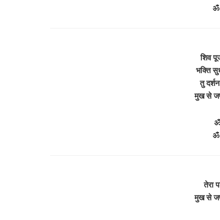
ॐ 
शिव पूज
भक्ति सु
तु दर्श
मुख से 
ॐ
ॐ 
तेरा 
मुख से 