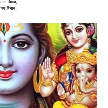
 नमः शिवाय,
नमः शिवाय।