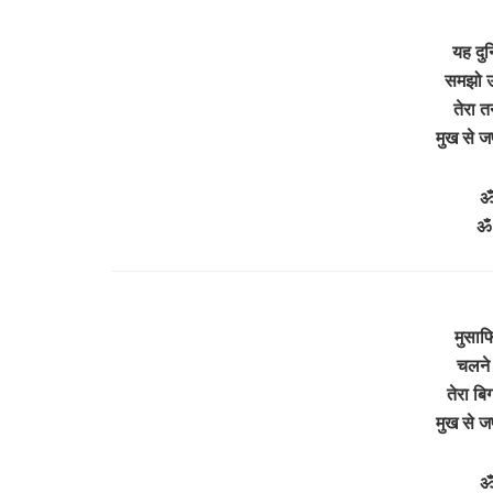
यह दुन
समझो उ
तेरा 
मुख से 
ॐ
ॐ 
मुसाफि
चलने 
तेरा बि
मुख से 
ॐ