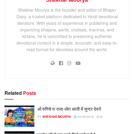
Shekhar Mourya is the founder and editor of Bhajan
Diary, a trusted platform dedicated to Hindi devotional
literature. With years of experience in publishing and
organizing bhajans, aartis, chalisas, mantras, and
kirtans, he is committed to preserving authentic
devotional content in a simple, accurate, and easy-to-
read format for devotees around the world.
Related
Posts
ओ रुणिचे रा राजा धोरा धरती में सुन्दर देवरो
BY
SHEKHAR MOURYA
04/08/2018
0