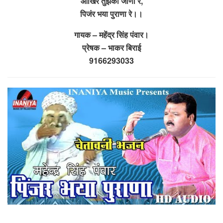
आखिर तुझको जाणा रे,
पिजंर भया पुराणा रे।।
गायक – महेंद्र सिंह पंवार।
प्रेषक – भाकर बिराई
9166293033