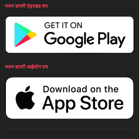
भजन डायरी एंड्राइड एप्प
भजन डायरी आईफोन एप्प