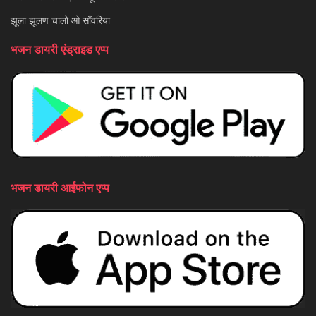
झूला झूलण चालो ओ साँवरिया
भजन डायरी एंड्राइड एप्प
भजन डायरी आईफोन एप्प