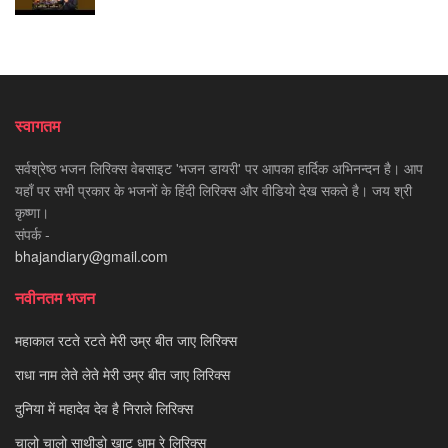
स्वागतम
सर्वश्रेष्ठ भजन लिरिक्स वेबसाइट 'भजन डायरी' पर आपका हार्दिक अभिनन्दन है। आप
यहाँ पर सभी प्रकार के भजनों के हिंदी लिरिक्स और वीडियो देख सकते है। जय श्री
कृष्णा।
संपर्क -
bhajandiary@gmail.com
नवीनतम भजन
महाकाल रटते रटते मेरी उम्र बीत जाए लिरिक्स
राधा नाम लेते लेते मेरी उम्र बीत जाए लिरिक्स
दुनिया में महादेव देव है निराले लिरिक्स
चालो चालो साथीड़ो खाटू धाम रे लिरिक्स