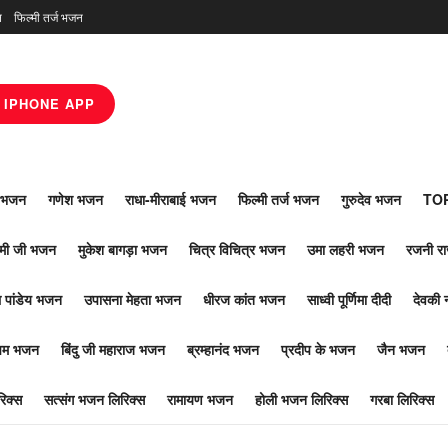
न
फिल्मी तर्ज भजन
IPHONE APP
ाँ भजन
गणेश भजन
राधा-मीराबाई भजन
फिल्मी तर्ज भजन
गुरुदेव भजन
TOP
ोमी जी भजन
मुकेश बागड़ा भजन
चित्र विचित्र भजन
उमा लहरी भजन
रजनी र
 पांडेय भजन
उपासना मेहता भजन
धीरज कांत भजन
साध्वी पूर्णिमा दीदी
देवकी 
ूपम भजन
बिंदु जी महाराज भजन
ब्रम्हानंद भजन
प्रदीप के भजन
जैन भजन
िक्स
सत्संग भजन लिरिक्स
रामायण भजन
होली भजन लिरिक्स
गरबा लिरिक्स