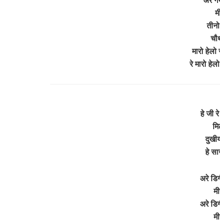
म
तीनो 
चौथ
मारो हेलो
रे मारो हे
हे जी र
मि
दुखीय
हे सा
अरे डिग
मी
अरे डिग
मी