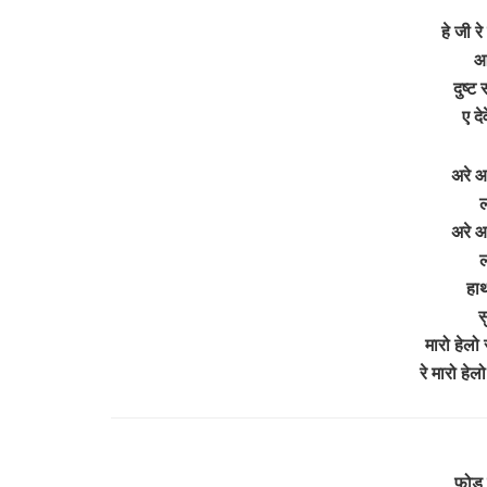
हे जी र
आ
दुष्ट
ए दे
अरे आ
ल
अरे आ
ल
हाथ
स
मारो हेलो
रे मारो हे
फोड 