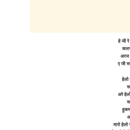
हे जी र
कलजु
अरज 
ए जी स
हेलो 
र
अरे हेल
र
हुकम
आ
मारो हेलो