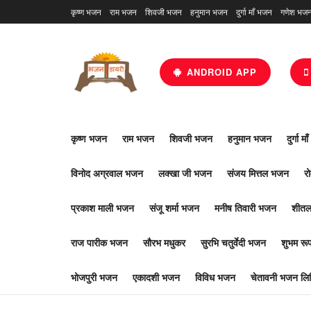
कृष्ण भजन
राम भजन
शिवजी भजन
हनुमान भजन
दुर्गा माँ भजन
गणेश भज
ANDROID APP
कृष्ण भजन
राम भजन
शिवजी भजन
हनुमान भजन
दुर्गा म
विनोद अग्रवाल भजन
लक्खा जी भजन
संजय मित्तल भजन
र
प्रकाश माली भजन
संजू शर्मा भजन
मनीष तिवारी भजन
शीतल
राज पारीक भजन
सौरभ मधुकर
सुरभि चतुर्वेदी भजन
शुभम र
भोजपुरी भजन
एकादशी भजन
विविध भजन
चेतावनी भजन लिर