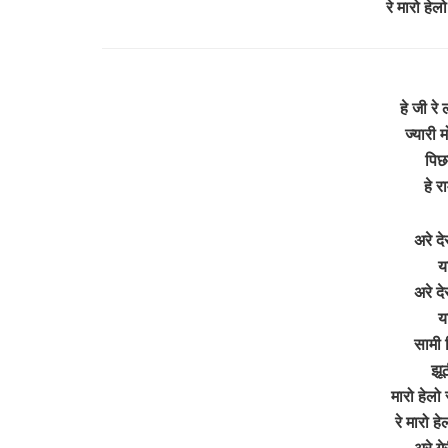
रे मारो हे
हे जी र
ज्यारी 
पिछ
हे र
अरे दे
य
अरे दे
य
सामी 
झू
मारो हेलो
रे मारो ह
अरे गे