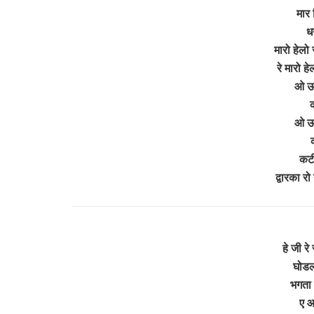
मार 
ध
मारो हेलो
रे मारो ह
ओ ऊ
क
ओ ऊ
क
कटी
द्वारका 
हे जी रे
घोडली
भगता 
ए आ