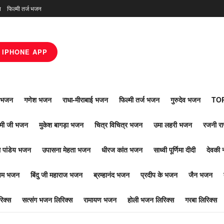
न
फिल्मी तर्ज भजन
IPHONE APP
ाँ भजन
गणेश भजन
राधा-मीराबाई भजन
फिल्मी तर्ज भजन
गुरुदेव भजन
TOP
ोमी जी भजन
मुकेश बागड़ा भजन
चित्र विचित्र भजन
उमा लहरी भजन
रजनी र
 पांडेय भजन
उपासना मेहता भजन
धीरज कांत भजन
साध्वी पूर्णिमा दीदी
देवकी 
ूपम भजन
बिंदु जी महाराज भजन
ब्रम्हानंद भजन
प्रदीप के भजन
जैन भजन
िक्स
सत्संग भजन लिरिक्स
रामायण भजन
होली भजन लिरिक्स
गरबा लिरिक्स