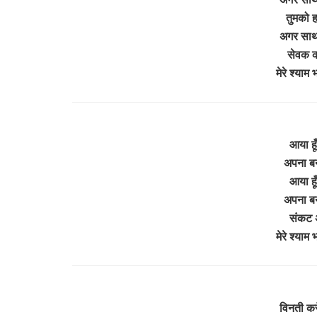
तुमको ह
अगर साथ 
सेवक क
मेरे श्याम
आया हूँ
अपना बना
आया हूँ
अपना बना
संकट अ
मेरे श्याम
विनती करूँ