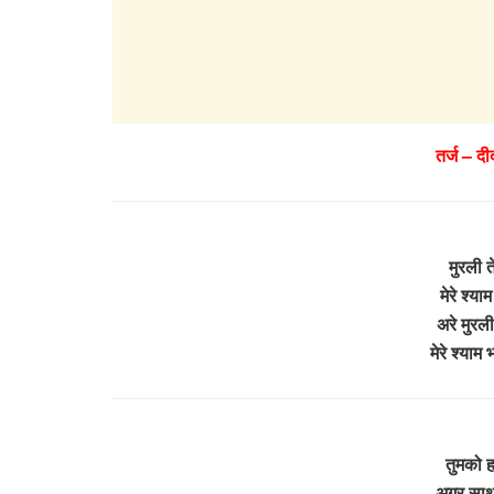
तर्ज – दी
मुरली त
मेरे श्या
अरे मुरल
मेरे श्याम
तुमको ह
अगर साथ 