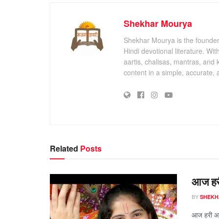
Shekhar Mourya
Shekhar Mourya is the founder 
Hindi devotional literature. Wi
aartis, chalisas, mantras, and 
content in a simple, accurate,
Related
Posts
आज हरी
BY
SHEKH
आज हरी आये