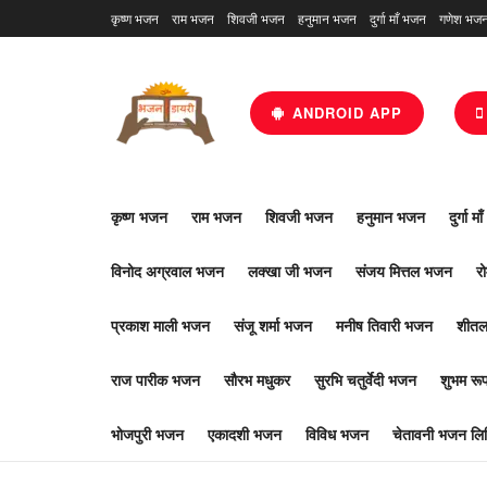
कृष्ण भजन
राम भजन
शिवजी भजन
हनुमान भजन
दुर्गा माँ भजन
गणेश भज
ANDROID APP
कृष्ण भजन
राम भजन
शिवजी भजन
हनुमान भजन
दुर्गा म
विनोद अग्रवाल भजन
लक्खा जी भजन
संजय मित्तल भजन
र
प्रकाश माली भजन
संजू शर्मा भजन
मनीष तिवारी भजन
शीतल
राज पारीक भजन
सौरभ मधुकर
सुरभि चतुर्वेदी भजन
शुभम र
भोजपुरी भजन
एकादशी भजन
विविध भजन
चेतावनी भजन लिर