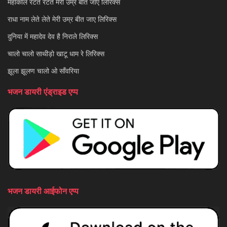
महाकाल रटते रटते मेरी उम्र बीत जाए लिरिक्स
राधा नाम लेते लेते मेरी उम्र बीत जाए लिरिक्स
दुनिया में महादेव देव है निराले लिरिक्स
चालो चालो साथीड़ो खाटू धाम रे लिरिक्स
झूला झूलण चालो ओ साँवरिया
भजन डायरी एंड्राइड एप्प
भजन डायरी आईफोन एप्प