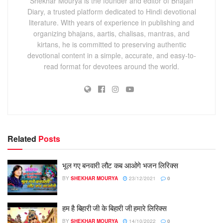
Shekhar Mourya is the founder and editor of Bhajan
Diary, a trusted platform dedicated to Hindi devotional
literature. With years of experience in publishing and
organizing bhajans, aartis, chalisas, mantras, and
kirtans, he is committed to preserving authentic
devotional content in a simple, accurate, and easy-to-
read format for devotees around the world.
Related
Posts
भूल गए बनवारी लौट कब आओगे भजन लिरिक्स
BY
SHEKHAR MOURYA
23/12/2021
0
हम है बिहारी जी के बिहारी जी हमारे लिरिक्स
BY
SHEKHAR MOURYA
14/10/2022
0