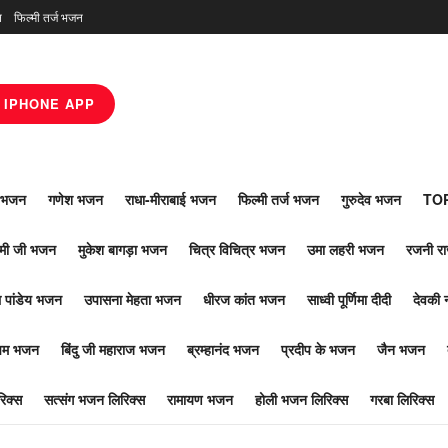
न
फिल्मी तर्ज भजन
IPHONE APP
ाँ भजन
गणेश भजन
राधा-मीराबाई भजन
फिल्मी तर्ज भजन
गुरुदेव भजन
TOP
ोमी जी भजन
मुकेश बागड़ा भजन
चित्र विचित्र भजन
उमा लहरी भजन
रजनी र
 पांडेय भजन
उपासना मेहता भजन
धीरज कांत भजन
साध्वी पूर्णिमा दीदी
देवकी 
ूपम भजन
बिंदु जी महाराज भजन
ब्रम्हानंद भजन
प्रदीप के भजन
जैन भजन
िक्स
सत्संग भजन लिरिक्स
रामायण भजन
होली भजन लिरिक्स
गरबा लिरिक्स