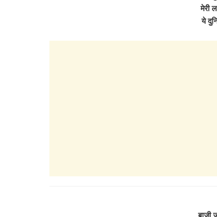
मेरी ल
ये दु
बाजी ज