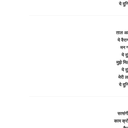
ये दु
ताल अल
ये वैर
मन ग
ये द
मुझे म
ये द
मेरी ल
ये दु
सत्सं
काम क्र