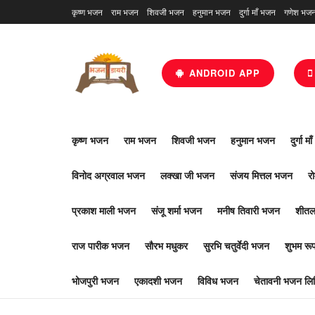
कृष्ण भजन
राम भजन
शिवजी भजन
हनुमान भजन
दुर्गा माँ भजन
गणेश भज
ANDROID APP
कृष्ण भजन
राम भजन
शिवजी भजन
हनुमान भजन
दुर्गा म
विनोद अग्रवाल भजन
लक्खा जी भजन
संजय मित्तल भजन
र
प्रकाश माली भजन
संजू शर्मा भजन
मनीष तिवारी भजन
शीतल
राज पारीक भजन
सौरभ मधुकर
सुरभि चतुर्वेदी भजन
शुभम र
भोजपुरी भजन
एकादशी भजन
विविध भजन
चेतावनी भजन लिर