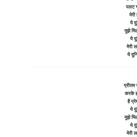
पलट गय
मेरी
ये द
मुझे म
ये द
मेरी ल
ये दु
प्रीतम 
करके इ
है प्
ये द
मुझे म
ये द
मेरी ल