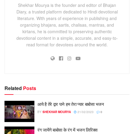
Shekhar Mourya is the founder and editor of Bhajan
Diary, a trusted platform dedicated to Hindi devotional
literature. With years of experience in publishing and
organizing bhajans, aartis, chalisas, mantras, and
kirtans, he is committed to preserving authentic
devotional content in a simple, accurate, and easy-to-
read format for devotees around the world.
Related
Posts
आये है तेरे द्वार पाने हम तेरा प्यार बाबोसा भजन
BY
SHEKHAR MOURYA
21/02/2023
0
रंग जायेंगे बाबोसा के रंग में भजन लिरिक्स