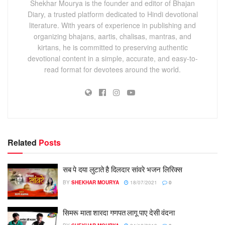
Shekhar Mourya is the founder and editor of Bhajan
Diary, a trusted platform dedicated to Hindi devotional
literature. With years of experience in publishing and
organizing bhajans, aartis, chalisas, mantras, and
kirtans, he is committed to preserving authentic
devotional content in a simple, accurate, and easy-to-
read format for devotees around the world.
Related
Posts
सब पे दया लुटाते है दिलदार सांवरे भजन लिरिक्स
BY
SHEKHAR MOURYA
18/07/2021
0
सिमरू माता शारदा गणपत लागू पाए देसी वंदना