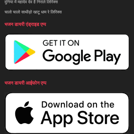
दुनिया में महादेव देव है निराले लिरिक्स
चालो चालो साथीड़ो खाटू धाम रे लिरिक्स
भजन डायरी एंड्राइड एप्प
भजन डायरी आईफोन एप्प