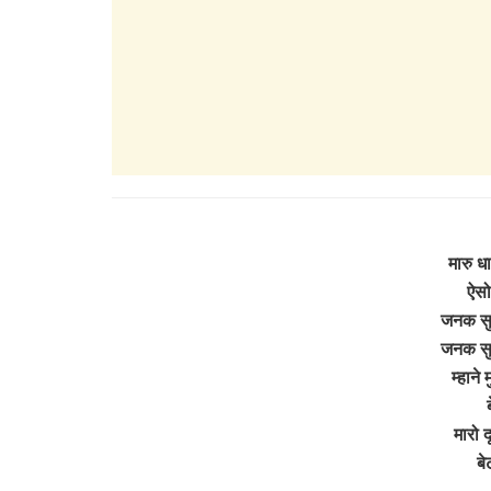
मारु ध
ऐसो
जनक सुत
जनक सुत
म्हाने 
मारो द
बे