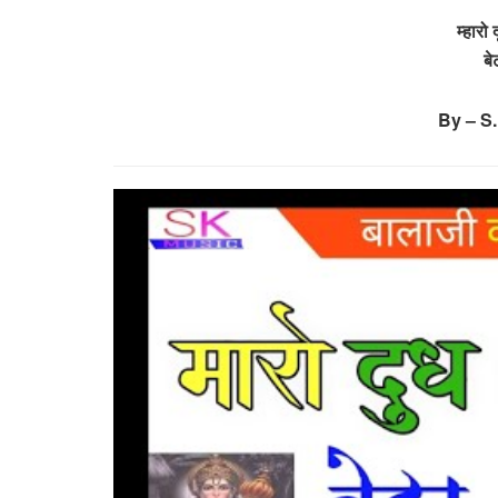
म्हारो 
बे
By – S.