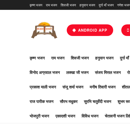
कृष्ण भजन
राम भजन
शिवजी भजन
हनुमान भजन
दुर्गा माँ भजन
गणेश भज
ANDROID APP
कृष्ण भजन
राम भजन
शिवजी भजन
हनुमान भजन
दुर्गा म
विनोद अग्रवाल भजन
लक्खा जी भजन
संजय मित्तल भजन
र
प्रकाश माली भजन
संजू शर्मा भजन
मनीष तिवारी भजन
शीतल
राज पारीक भजन
सौरभ मधुकर
सुरभि चतुर्वेदी भजन
शुभम र
भोजपुरी भजन
एकादशी भजन
विविध भजन
चेतावनी भजन लिर