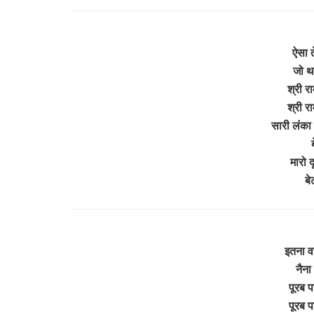
ऐसा त
जो थ
श्री र
श्री र
सारी लंका न
मारो द
बे
इतना व
नैना
पूरब प
पूरब प