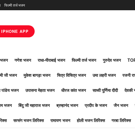
न
फिल्मी तर्ज भजन
IPHONE APP
ाँ भजन
गणेश भजन
राधा-मीराबाई भजन
फिल्मी तर्ज भजन
गुरुदेव भजन
TOP
ोमी जी भजन
मुकेश बागड़ा भजन
चित्र विचित्र भजन
उमा लहरी भजन
रजनी र
 पांडेय भजन
उपासना मेहता भजन
धीरज कांत भजन
साध्वी पूर्णिमा दीदी
देवकी 
ूपम भजन
बिंदु जी महाराज भजन
ब्रम्हानंद भजन
प्रदीप के भजन
जैन भजन
िक्स
सत्संग भजन लिरिक्स
रामायण भजन
होली भजन लिरिक्स
गरबा लिरिक्स