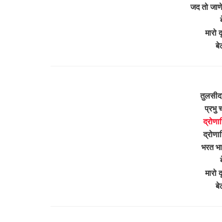
जद तो जाणे 
मारो द
बे
तुलसीद
प्रभु 
द्रोणा
द्रोणाग
भरत भाई
मारो द
बे