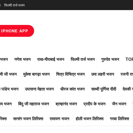
न
फिल्मी तर्ज भजन
IPHONE APP
ाँ भजन
गणेश भजन
राधा-मीराबाई भजन
फिल्मी तर्ज भजन
गुरुदेव भजन
TOP
ोमी जी भजन
मुकेश बागड़ा भजन
चित्र विचित्र भजन
उमा लहरी भजन
रजनी र
 पांडेय भजन
उपासना मेहता भजन
धीरज कांत भजन
साध्वी पूर्णिमा दीदी
देवकी 
ूपम भजन
बिंदु जी महाराज भजन
ब्रम्हानंद भजन
प्रदीप के भजन
जैन भजन
िक्स
सत्संग भजन लिरिक्स
रामायण भजन
होली भजन लिरिक्स
गरबा लिरिक्स