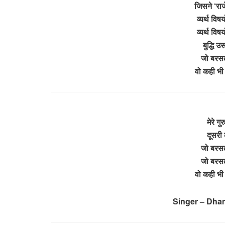
जिसने ‘राजे
व्यर्थ वि
व्यर्थ वि
बुद्धि 
जो बरसत
वो कही भी
मेरे गु
दूसरी 
जो बरसत
जो बरसत
वो कही भी
Singer – Dhan