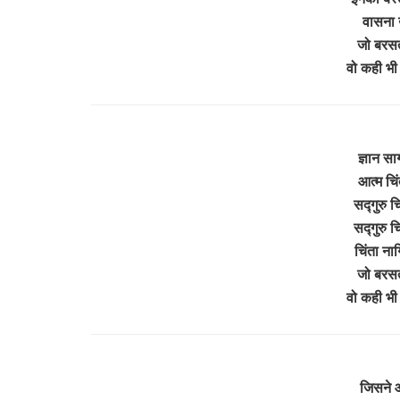
वासना उ
जो बरसत
वो कही भी
ज्ञान सा
आत्म चिं
सद्गुरु च
सद्गुरु च
चिंता नाग
जो बरसत
वो कही भी
जिसने आ