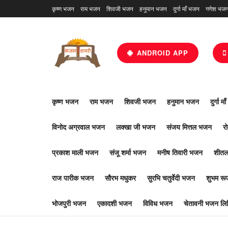
कृष्ण भजन
राम भजन
शिवजी भजन
हनुमान भजन
दुर्गा माँ भजन
गणेश भज
ANDROID APP
कृष्ण भजन
राम भजन
शिवजी भजन
हनुमान भजन
दुर्गा म
विनोद अग्रवाल भजन
लक्खा जी भजन
संजय मित्तल भजन
र
प्रकाश माली भजन
संजू शर्मा भजन
मनीष तिवारी भजन
शीतल
राज पारीक भजन
सौरभ मधुकर
सुरभि चतुर्वेदी भजन
शुभम र
भोजपुरी भजन
एकादशी भजन
विविध भजन
चेतावनी भजन लिर