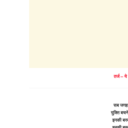
तर्ज – ये
सब जगह 
युक्ति बचन
इनकी बस्
इनकी बस्