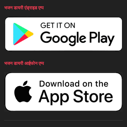
भजन डायरी एंड्राइड एप्प
भजन डायरी आईफोन एप्प