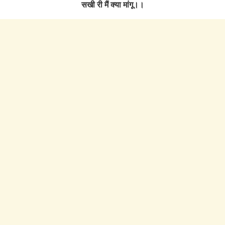
सखी री मैं क्या मांगू।।