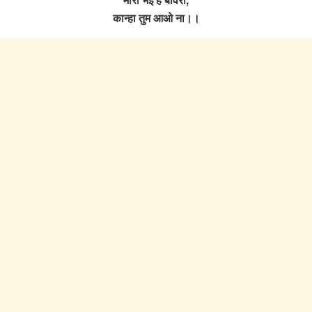
कान्हा तुम आओ ना।।