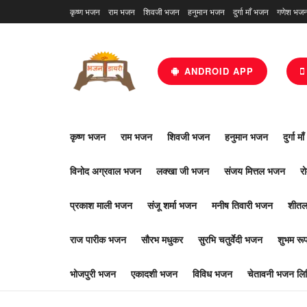
कृष्ण भजन
राम भजन
शिवजी भजन
हनुमान भजन
दुर्गा माँ भजन
गणेश भज
ANDROID APP
कृष्ण भजन
राम भजन
शिवजी भजन
हनुमान भजन
दुर्गा म
विनोद अग्रवाल भजन
लक्खा जी भजन
संजय मित्तल भजन
र
प्रकाश माली भजन
संजू शर्मा भजन
मनीष तिवारी भजन
शीतल
राज पारीक भजन
सौरभ मधुकर
सुरभि चतुर्वेदी भजन
शुभम र
भोजपुरी भजन
एकादशी भजन
विविध भजन
चेतावनी भजन लिर