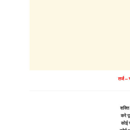
तर्ज – 
शक्ति
करे प
कोई 