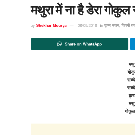
मथुरा में ना है डेरा गोकु
by
Shekhar Mourya
08/09/2018
in
कृष्ण भजन
,
फिल्मी त
Share on WhatsApp
मथुर
गोकु
सच्च
सच्च
कृष
मथुर
गोकुल