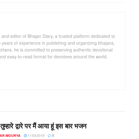
and editor of Bhajan Diary, a trusted platform dedicated to
th years of experience in publishing and organizing bhajans,
kirtans, he is committed to preserving authentic devotional
 and easy-to-read format for devotees around the world.
ुम्हारे द्वारे पर मैं आया हूं इस बार भजन
11/03/2019
AR MOURYA
0