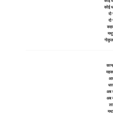
कोई ध
कोई ध
दो 
दो 
कहता
मथुर
गोकुल
कान्ह
महका
आते
धरत
अब ब
अब ब
लाय
मथुर