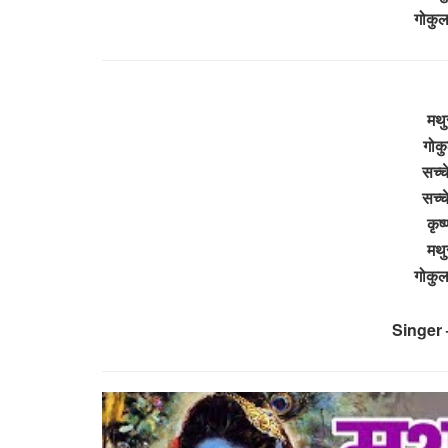
गोकुल
मथुर
गोकु
सच्च
सच्च
कृष
मथुर
गोकुल
Singer 