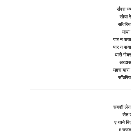
सँवरा घण
सोया र
साँवरिय
माया 
पार न पाया
पार न पाया
थारी गोवरम
अरदास 
म्हारा यार
साँवरि
सबकी लेन 
सेठ ज
ए थाने बि
ए रुजक