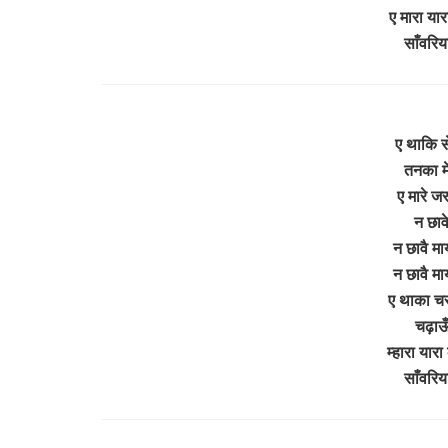
ए मारा यार
साँवरि
ए थाकि से
तनका मे
ए मारे ज
न छावे
न छावै मा
न छावै मा
ए थाका चरण
चढ़ाऊँ
म्हारा यार
साँवरि