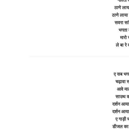
ठाणे लाया
ठाणे लाया 
सवरा सा
भगता 
मारो 
ले बा र
ए सब भगत
चढ़ावा स
आवे माल
साउथ का
दर्शन आया
दर्शन आया
ए गाड़ी 
डीजल का ट