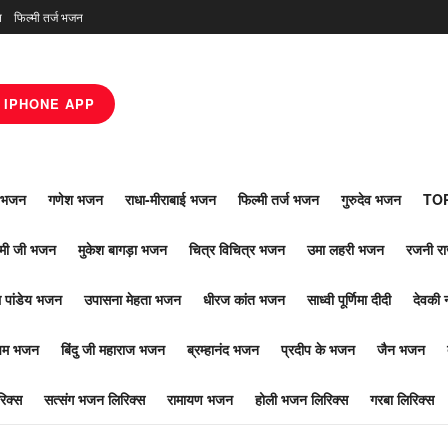
न
फिल्मी तर्ज भजन
IPHONE APP
ाँ भजन
गणेश भजन
राधा-मीराबाई भजन
फिल्मी तर्ज भजन
गुरुदेव भजन
TOP
ोमी जी भजन
मुकेश बागड़ा भजन
चित्र विचित्र भजन
उमा लहरी भजन
रजनी र
 पांडेय भजन
उपासना मेहता भजन
धीरज कांत भजन
साध्वी पूर्णिमा दीदी
देवकी 
ूपम भजन
बिंदु जी महाराज भजन
ब्रम्हानंद भजन
प्रदीप के भजन
जैन भजन
िक्स
सत्संग भजन लिरिक्स
रामायण भजन
होली भजन लिरिक्स
गरबा लिरिक्स