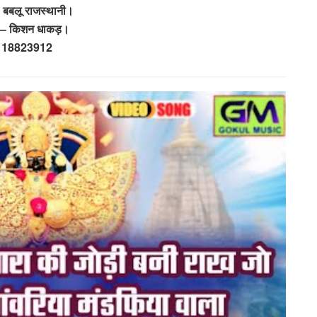
 बबलू राजस्थानी।
क – किशन धाकड़।
118823912