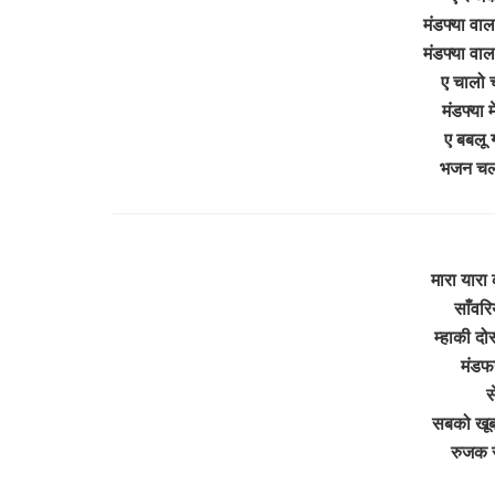
मंडफ्या वाला
मंडफ्या वाला
ए चालो
मंडफ्या 
ए बबलू ग
भजन चला
मारा यारा
साँवरि
म्हाकी दो
मंडफय
स
सबको खूब 
रुजक र