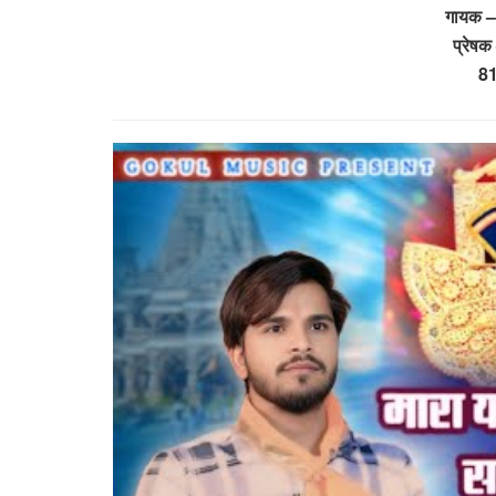
गायक –
प्रेष
8