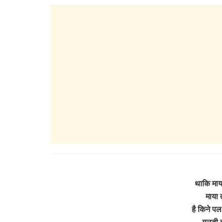
थाकि माय
माया 
है किने पल
गलती व