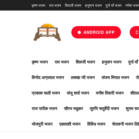
कृष्ण भजन
राम भजन
शिवजी भजन
हनुमान भजन
दुर्गा माँ भजन
गणेश भज
ANDROID APP
कृष्ण भजन
राम भजन
शिवजी भजन
हनुमान भजन
दुर्गा म
विनोद अग्रवाल भजन
लक्खा जी भजन
संजय मित्तल भजन
र
प्रकाश माली भजन
संजू शर्मा भजन
मनीष तिवारी भजन
शीतल
राज पारीक भजन
सौरभ मधुकर
सुरभि चतुर्वेदी भजन
शुभम र
भोजपुरी भजन
एकादशी भजन
विविध भजन
चेतावनी भजन लिर