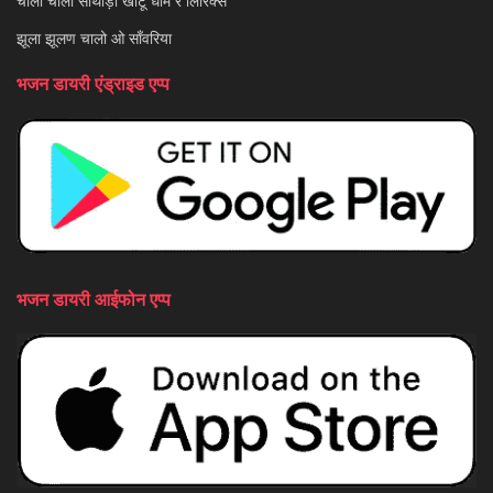
चालो चालो साथीड़ो खाटू धाम रे लिरिक्स
झूला झूलण चालो ओ साँवरिया
भजन डायरी एंड्राइड एप्प
भजन डायरी आईफोन एप्प