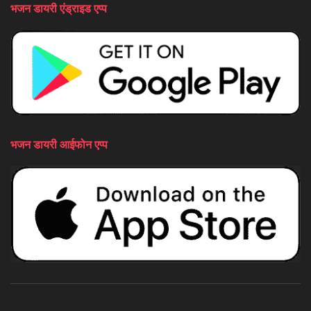
भजन डायरी एंड्राइड एप्प
भजन डायरी आईफोन एप्प