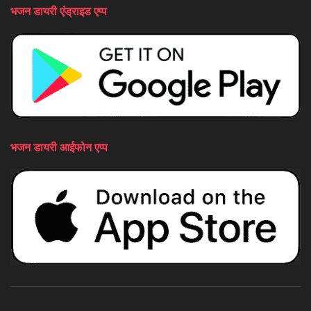
भजन डायरी एंड्राइड एप्प
भजन डायरी आईफोन एप्प