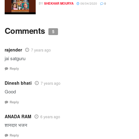
BY
SHEKHAR MOURYA
06/04/2020
0
Comments
5
rajender
7 years ago
jai satguru
Reply
Dinesh bhati
7 years ago
Good
Reply
ANADA RAM
6 years ago
शानदार भजन
Reply