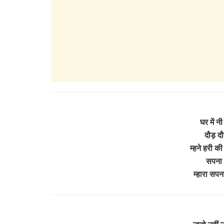
घर में न
दौड़ दौ
म्हने हरी क
सपना म
म्हारा सपन