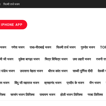
न
फिल्मी तर्ज भजन
IPHONE APP
ाँ भजन
गणेश भजन
राधा-मीराबाई भजन
फिल्मी तर्ज भजन
गुरुदेव भजन
TOP
ोमी जी भजन
मुकेश बागड़ा भजन
चित्र विचित्र भजन
उमा लहरी भजन
रजनी र
 पांडेय भजन
उपासना मेहता भजन
धीरज कांत भजन
साध्वी पूर्णिमा दीदी
देवकी 
ूपम भजन
बिंदु जी महाराज भजन
ब्रम्हानंद भजन
प्रदीप के भजन
जैन भजन
िक्स
सत्संग भजन लिरिक्स
रामायण भजन
होली भजन लिरिक्स
गरबा लिरिक्स