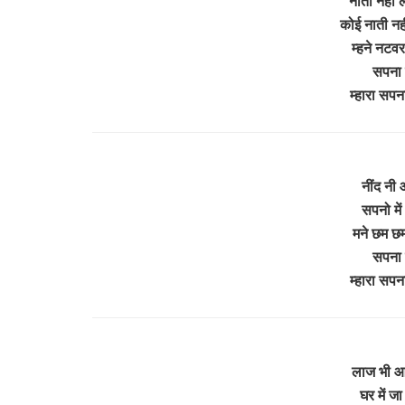
नातो नहीं ल
कोई नाती नही
म्हने नटवर
सपना म
म्हारा सपन
नींद नी 
सपनो मे
मने छम छम
सपना म
म्हारा सपन
लाज भी आव
घर में ज