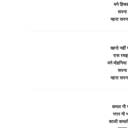
मने हिचकी
सपना म
म्हारा सपन
खानो नहीं भ
रास रचइय
मने मोहनिया 
सपना म
म्हारा सपन
कमल नी भा
गगन नी भा
काली कमली 