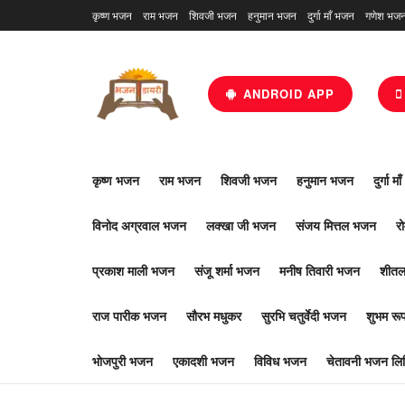
कृष्ण भजन
राम भजन
शिवजी भजन
हनुमान भजन
दुर्गा माँ भजन
गणेश भज
ANDROID APP
कृष्ण भजन
राम भजन
शिवजी भजन
हनुमान भजन
दुर्गा म
विनोद अग्रवाल भजन
लक्खा जी भजन
संजय मित्तल भजन
र
प्रकाश माली भजन
संजू शर्मा भजन
मनीष तिवारी भजन
शीतल
राज पारीक भजन
सौरभ मधुकर
सुरभि चतुर्वेदी भजन
शुभम र
भोजपुरी भजन
एकादशी भजन
विविध भजन
चेतावनी भजन लिर