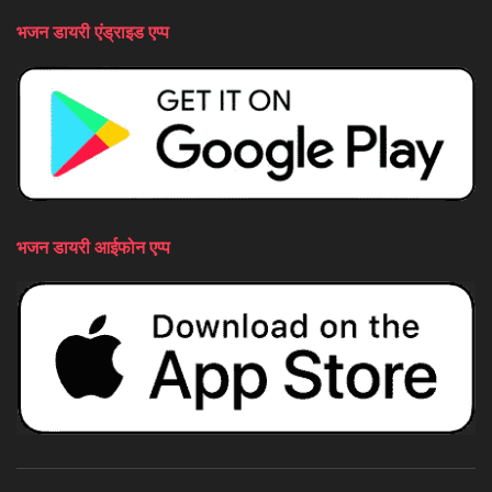
भजन डायरी एंड्राइड एप्प
भजन डायरी आईफोन एप्प