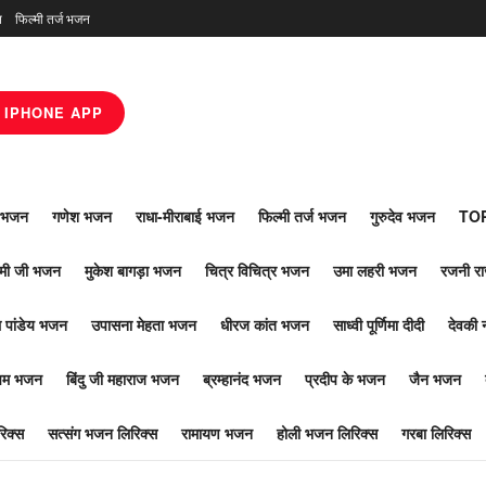
न
फिल्मी तर्ज भजन
IPHONE APP
ाँ भजन
गणेश भजन
राधा-मीराबाई भजन
फिल्मी तर्ज भजन
गुरुदेव भजन
TOP
ोमी जी भजन
मुकेश बागड़ा भजन
चित्र विचित्र भजन
उमा लहरी भजन
रजनी र
 पांडेय भजन
उपासना मेहता भजन
धीरज कांत भजन
साध्वी पूर्णिमा दीदी
देवकी 
ूपम भजन
बिंदु जी महाराज भजन
ब्रम्हानंद भजन
प्रदीप के भजन
जैन भजन
िक्स
सत्संग भजन लिरिक्स
रामायण भजन
होली भजन लिरिक्स
गरबा लिरिक्स