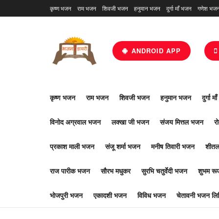
कृष्ण भजन
राम भजन
शिवजी भजन
हनुमान भजन
दुर्गा माँ भजन
गणेश भज
ANDROID APP
कृष्ण भजन
राम भजन
शिवजी भजन
हनुमान भजन
दुर्गा म
विनोद अग्रवाल भजन
लक्खा जी भजन
संजय मित्तल भजन
र
प्रकाश माली भजन
संजू शर्मा भजन
मनीष तिवारी भजन
शीतल
राज पारीक भजन
सौरभ मधुकर
सुरभि चतुर्वेदी भजन
शुभम र
भोजपुरी भजन
एकादशी भजन
विविध भजन
चेतावनी भजन लिर