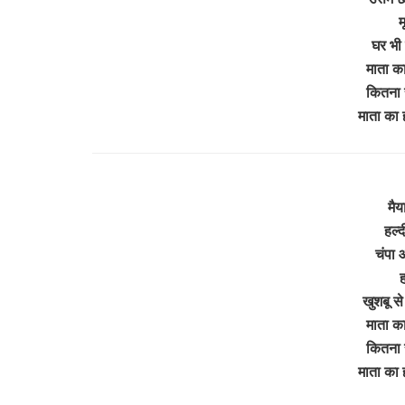
म
घर भी 
माता का
कितना 
माता का 
मैय
हल्द
चंपा 
ह
खुशबू स
माता का
कितना 
माता का 