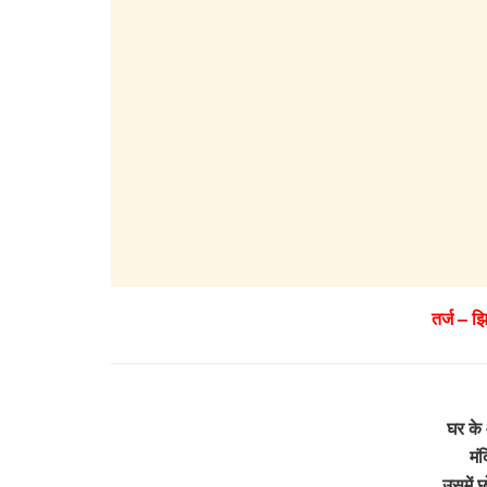
तर्ज – 
घर के 
मंद
उसमें छ