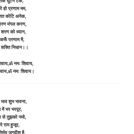
तक घुटने टेक,
ो हो प्रणाम मम,
शत कोटि अनेक,
हरण मंगल करण,
शरण को ध्यान,
र करूँ परणाम मै,
 शक्ति निधान।।
िवाय,ॐ नमः शिवाय,
िवाय,ॐ नमः शिवाय।
 भाव शुभ भावना,
 में भर भरपूर,
धा से तुझको नमो,
ेरे राम हुजूर,
तिर्मय जगदीश है,