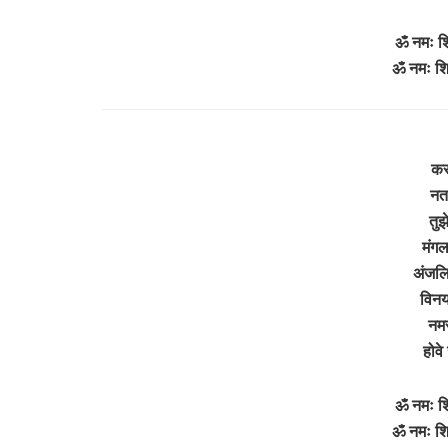
ॐ नमः श
ॐ नमः श
करत
नत 
तुझ
मंगल
अंजलि
विनय
नमस
होव
ॐ नमः श
ॐ नमः श