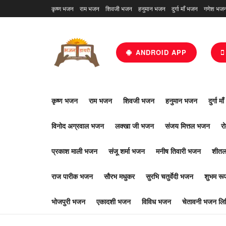
कृष्ण भजन
राम भजन
शिवजी भजन
हनुमान भजन
दुर्गा माँ भजन
गणेश भज
ANDROID APP
कृष्ण भजन
राम भजन
शिवजी भजन
हनुमान भजन
दुर्गा म
विनोद अग्रवाल भजन
लक्खा जी भजन
संजय मित्तल भजन
र
प्रकाश माली भजन
संजू शर्मा भजन
मनीष तिवारी भजन
शीतल
राज पारीक भजन
सौरभ मधुकर
सुरभि चतुर्वेदी भजन
शुभम र
भोजपुरी भजन
एकादशी भजन
विविध भजन
चेतावनी भजन लिर