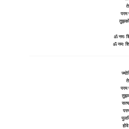
त
परम 
तुझक
ॐ नमः श
ॐ नमः श
ज्यो
त
परम 
तुझ
सत्य
परम
पुलक
होव