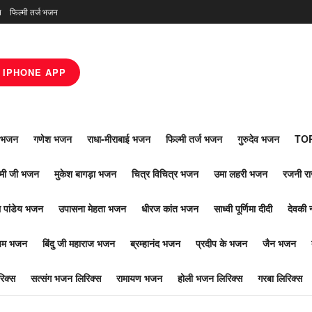
न
फिल्मी तर्ज भजन
IPHONE APP
ाँ भजन
गणेश भजन
राधा-मीराबाई भजन
फिल्मी तर्ज भजन
गुरुदेव भजन
TOP
ोमी जी भजन
मुकेश बागड़ा भजन
चित्र विचित्र भजन
उमा लहरी भजन
रजनी र
 पांडेय भजन
उपासना मेहता भजन
धीरज कांत भजन
साध्वी पूर्णिमा दीदी
देवकी 
ूपम भजन
बिंदु जी महाराज भजन
ब्रम्हानंद भजन
प्रदीप के भजन
जैन भजन
िक्स
सत्संग भजन लिरिक्स
रामायण भजन
होली भजन लिरिक्स
गरबा लिरिक्स