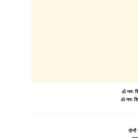
ॐ नमः श
ॐ नमः श
दोनो