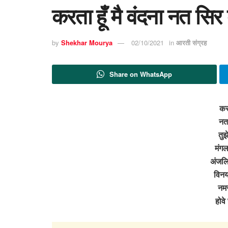
करता हूँ मै वंदना नत सिर
by
Shekhar Mourya
02/10/2021
in
आरती संग्रह
Share on WhatsApp
करत
नत 
तुझ
मंगल
अंजलि
विनय
नमस
होव