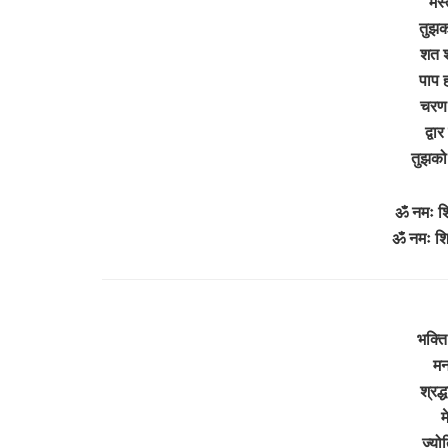
मस्
तुझक
शत 
पाप 
चरण 
द्वा
तुझको
ॐ नमः श
ॐ नमः श
भक्ति
मन
श्रद्
म
ज्यो