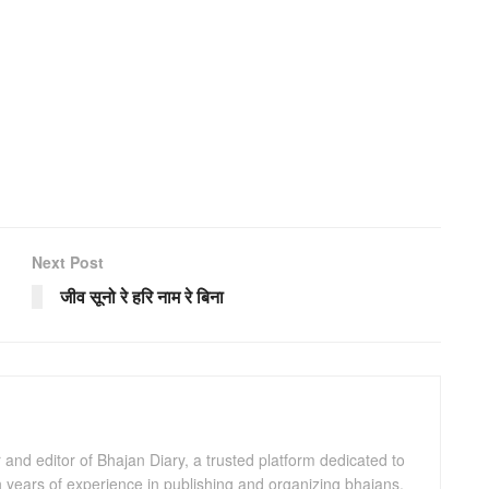
Next Post
जीव सूनो रे हरि नाम रे बिना
and editor of Bhajan Diary, a trusted platform dedicated to
th years of experience in publishing and organizing bhajans,