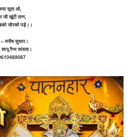
िया सूता ओ,
र जी खूंटी ताण,
ं बको जोरको पड़े।।
 – मनीष सुथार।
शानू रैगर सांवता।
 9610489087