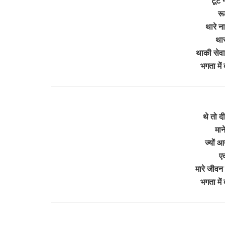
टूट 
रू
थारे न
थार
थाकी सेवा 
भगता मे
थे तो द
मान
ज्यों 
ए
मारे जीवन 
भगता मे