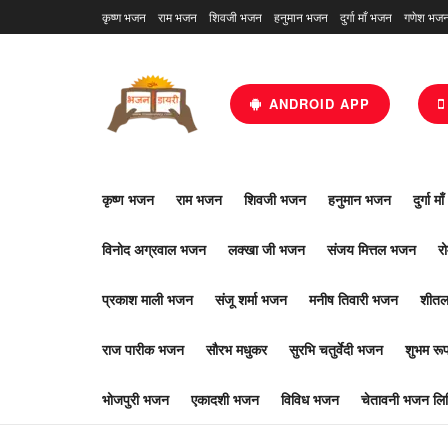
कृष्ण भजन
राम भजन
शिवजी भजन
हनुमान भजन
दुर्गा माँ भजन
गणेश भज
ANDROID APP
कृष्ण भजन
राम भजन
शिवजी भजन
हनुमान भजन
दुर्गा म
विनोद अग्रवाल भजन
लक्खा जी भजन
संजय मित्तल भजन
र
प्रकाश माली भजन
संजू शर्मा भजन
मनीष तिवारी भजन
शीतल
राज पारीक भजन
सौरभ मधुकर
सुरभि चतुर्वेदी भजन
शुभम र
भोजपुरी भजन
एकादशी भजन
विविध भजन
चेतावनी भजन लिर