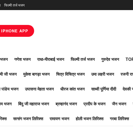
न
फिल्मी तर्ज भजन
IPHONE APP
ाँ भजन
गणेश भजन
राधा-मीराबाई भजन
फिल्मी तर्ज भजन
गुरुदेव भजन
TOP
ोमी जी भजन
मुकेश बागड़ा भजन
चित्र विचित्र भजन
उमा लहरी भजन
रजनी र
 पांडेय भजन
उपासना मेहता भजन
धीरज कांत भजन
साध्वी पूर्णिमा दीदी
देवकी 
ूपम भजन
बिंदु जी महाराज भजन
ब्रम्हानंद भजन
प्रदीप के भजन
जैन भजन
िक्स
सत्संग भजन लिरिक्स
रामायण भजन
होली भजन लिरिक्स
गरबा लिरिक्स