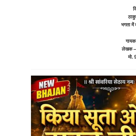
क
ठाकु
भगता मे
गायक
लेखक – 
मो.