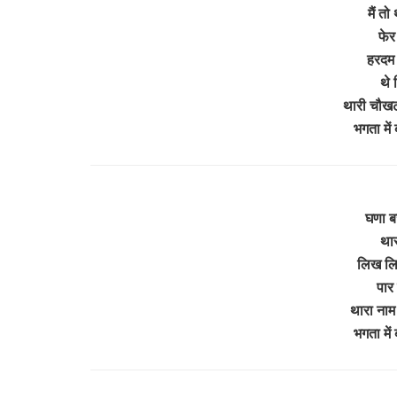
मैं त
फेर
हरदम 
थे 
थारी चौखट 
भगता मे
घणा बज
थार
लिख लिख
पार
थारा नाम 
भगता मे