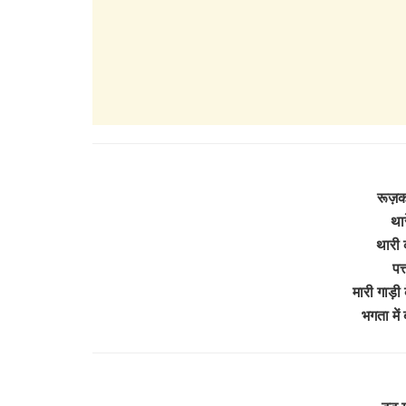
रूज़क
थार
थारी 
पत
मारी गाड़ी
भगता मे