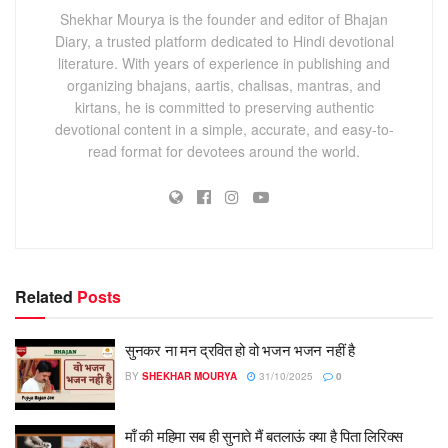
Shekhar Mourya is the founder and editor of Bhajan
Diary, a trusted platform dedicated to Hindi devotional
literature. With years of experience in publishing and
organizing bhajans, aartis, chalisas, mantras, and
kirtans, he is committed to preserving authentic
devotional content in a simple, accurate, and easy-to-
read format for devotees around the world.
Related
Posts
सुनकर ना मन द्रवित हो वो भजन भजन नहीं है
BY
SHEKHAR MOURYA
31/10/2025
0
माँ की महिमा सब ही सुनाते मैं बतलाऊं क्या है पिता लिरिक्स