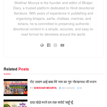
Shekhar Mourya is the founder and editor of Bhajan
Diary, a trusted platform dedicated to Hindi devotional
literature. With years of experience in publishing and
organizing bhajans, aartis, chalisas, mantras, and
kirtans, he is committed to preserving authentic
devotional content in a simple, accurate, and easy-to-
read format for devotees around the world.
Related
Posts
रोट लावण आई बाबा तेरे नाम का गुरु गोरखनाथ जी भजन
BY
SHEKHAR MOURYA
28/12/2023
0
दादा खेडे़ मरते दम तक सपोर्ट चाहूँ सूँ